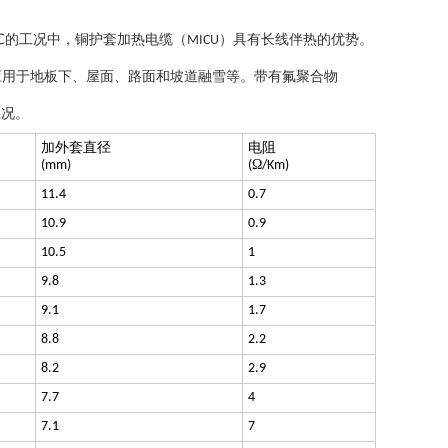
℃
的工况中，铜护套加热电缆（
）具有长线伴热的优势。
MICU
应用于地板下、屋面、路面和坡道融雪等。带有氟聚合物
工况。
加外套直径
电阻
Ω
(mm)
(
/Km)
11.4
0.7
10.9
0.9
10.5
1
9.8
1.3
9.1
1.7
8.8
2.2
8.2
2.9
7.7
4
7.1
7